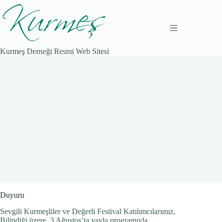
Zum
Inhalt
springen
Kurmeş Derneği Resmi Web Sitesi
Duyuru
Sevgili Kurmeşliler ve Değerli Festival Katılımcılarımız,
Bilindiği üzere, 3 Ağustos’ta yayla programıyla